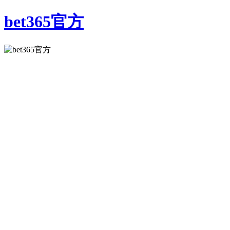
bet365官方