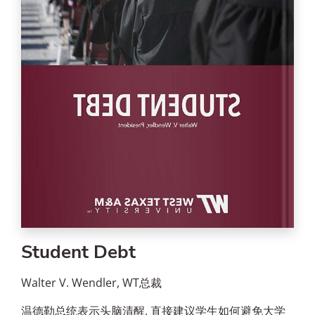
Student Debt
Walter V. Wendler, WT总裁
温德勒总统表示头脑清醒, 直接建议学生如何避免大学