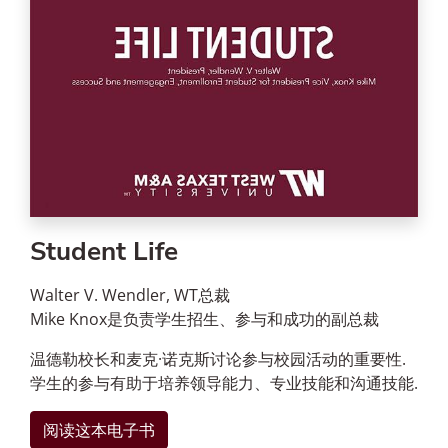
Student Life
Walter V. Wendler, WT总裁
Mike Knox是负责学生招生、参与和成功的副总裁
温德勒校长和麦克·诺克斯讨论参与校园活动的重要性.
学生的参与有助于培养领导能力、专业技能和沟通技能.
阅读这本电子书