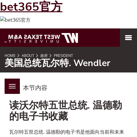
bet365官方
跳转到页面内容
MENU
HOME
ABOUT
政府
PRESIDENT
美国总统瓦尔特. Wendler
本节内容
读沃尔特五世总统. 温德勒
的电子书收藏
瓦尔特五世总统. 温德勒的电子书是他面向当前和未来