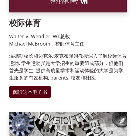
校际体育
Walter V. Wendler, WT总裁
Michael McBroom，校际体育主任
温德勒校长和迈克尔·麦克布隆姆教授深入了解校际体育
运动. 学生运动员是大学招生的重要组成部分，但他们
首先是学生. 提供高质量学术和运动体验的大学是为学
生服务的有效机构, parents, 校友和社区.
阅读这本电子书