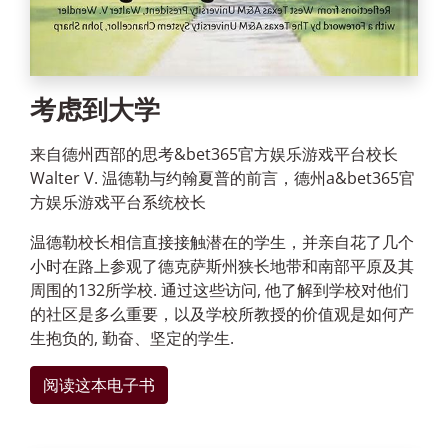
考虑到大学
来自德州西部的思考&bet365官方娱乐游戏平台校长
Walter V. 温德勒与约翰夏普的前言，德州a&bet365官
方娱乐游戏平台系统校长
温德勒校长相信直接接触潜在的学生，并亲自花了几个
小时在路上参观了德克萨斯州狭长地带和南部平原及其
周围的132所学校. 通过这些访问, 他了解到学校对他们
的社区是多么重要，以及学校所教授的价值观是如何产
生抱负的, 勤奋、坚定的学生.
阅读这本电子书