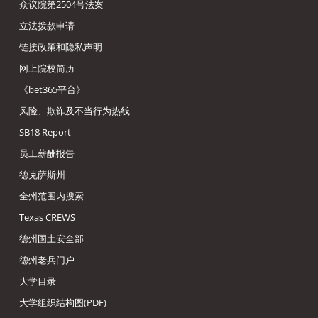
众议院第2504号法案
立法拨款申请
链接政策和隐私声明
网上院校简历
《bet365平台》
风险、欺诈及不当行为热线
SB18 Report
员工薪酬报告
德克萨斯州
全州范围内搜索
Texas CREWS
德州国土安全部
德州老兵门户
大学目录
大学组织结构图(PDF)