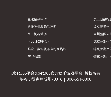
立法拨款申请
员工薪酬报
链接政策和隐私声明
德克萨斯州
网上机构简历
全州范围内
《bet365平台》
德克萨斯州
风险、欺诈及不当行为热线
德克萨斯州
SB18报告
德克萨斯州
©bet365平台&bet365官方娱乐游戏平台|版权所有
峡谷，得克萨斯州79016 | 806-651-0000