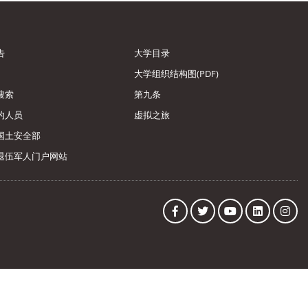
告
大学目录
大学组织结构图(PDF)
搜索
第九条
的人员
虚拟之旅
国土安全部
退伍军人门户网站
脸谱网
推特
YouTube
LinkedIn
Ins