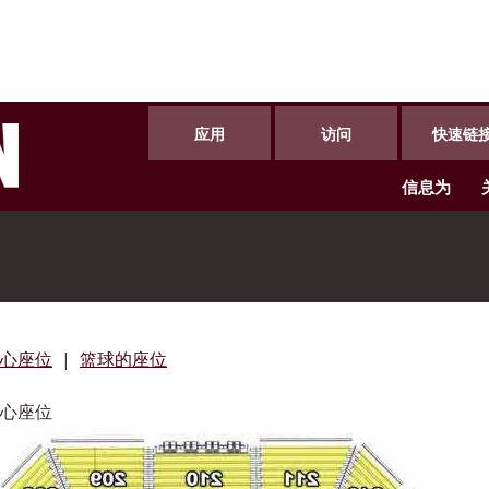
应用
访问
快速链
信息为
心座位
|
篮球的座位
心座位