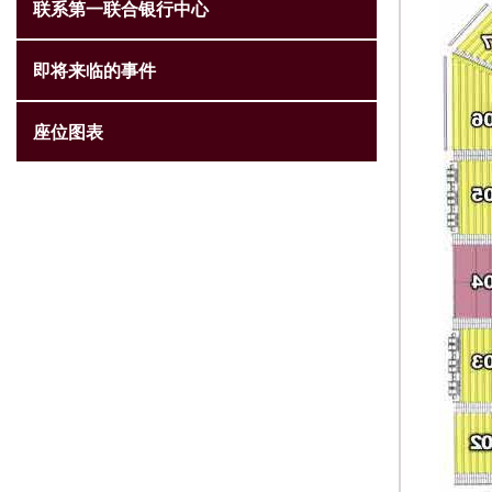
联系第一联合银行中心
即将来临的事件
座位图表