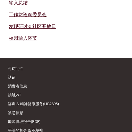
输入总结
工作坊谘询委员会
发现研讨会社区开放日
校园输入环节
可访问性
认证
消费者信息
接触WT
咨询 & 精神健康服务(HB2895)
紧急信息
能源管理报告(PDF)
平等的机会 & 不歧视