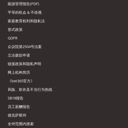
能源管理报告(PDF)
平等的机会 & 不歧视
家庭教育权利和隐私法
形式政策
GDPR
众议院第2504号法案
立法拨款申请
链接政策和隐私声明
网上机构简历
《bet365官方》
风险、欺诈及不当行为热线
SB18报告
员工薪酬报告
德克萨斯州
全州范围内搜索