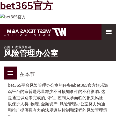
bet365官方
跳到页面内容
MENU
首页
商业及金融
风险管理办公室
在本节
bet365平台风险管理办公室的任务&bet365官方娱乐游
戏平台的宗旨是尽量减少不可预知事件的不利影响. 这
是通过识别来完成的, 评估, 控制大学面临的损失风险，
以保护人类, 物理, 金融资产. 风险管理办公室努力沟通
和推广提供强有力的法规遵从控制和流程的风险管理策