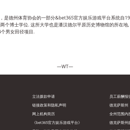
，是德州体育协会的一部分&bet365官方娱乐游戏平台系统自1990
 包括两个博士学位. 这所大学也是潘汉德尔平原历史博物馆的所在
4个男女田径项目.
—WT—
立法拨款申请
员工薪酬报
链接政策和隐私声明
德克萨斯州
网上机构简历
全州范围内
《bet365官方娱乐游戏平台》
德克萨斯州