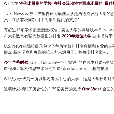
WT也在
性价比最高的学校
,
在社会流动性方面表现最佳
,
最佳
“U.S. News & 被世界报告评为最佳大学是西德克萨斯大学
员工在所有校园项目中为学生提供的支持.”
有超过15项学术质量衡量标准，美国大学的网络版本.S. News 2
布大多数具有强大数据集的排名
2023年最佳大学
这本书将于1
U.S. News的院校目录包含了每所学校的排名数据和专业的主
据.S. 新闻调查和可靠的第三方来源用于计算每个排名因素.
今年早些时候
, U.S. 《bet365平台》将WT的在线本科
课程和计算机信息技术研究生课程, education, 工程与护理
WT致力于成为一所以学习者为中心的大学，这是大学长期计
这项计划得到了历史性的1.25亿美元的支持
One West
全面的