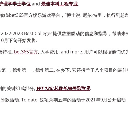
护理学学士学位
and
最佳本科工程专业
.
的骄傲&bet365官方娱乐游戏平台，”博士说. 尼尔·特里，执行
022-2023 Best Colleges提供数据驱动的信息和指导，帮
0月下旬开始发售.
要特征,
bet365官方
, 入学费用, and more. 用户可以根
课程排名第一. 德州第一，德州第二. 在乡下. 它还授予了八个项目的最
划的关键组成部分,
WT 125:从狭长地带到世界
.
筹款活动. To date, 这项为期五年的活动于2021年9月公开启