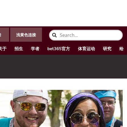
接
浅黄色连接
关于
招生
学者
bet365官方
体育运动
研究
给