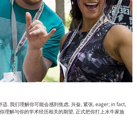
你可能会感到焦虑, 兴奋, 紧张, eager; in fact,
确保你理解与你的学术经历相关的期望, 正式把你打上水牛家族