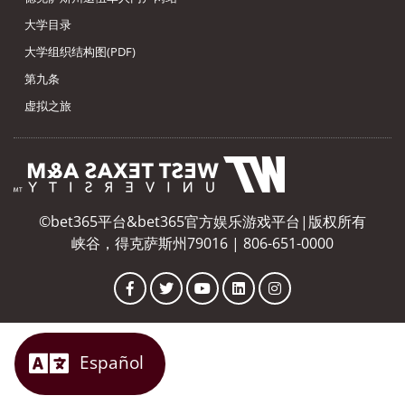
大学目录
大学组织结构图(PDF)
第九条
虚拟之旅
©bet365平台&bet365官方娱乐游戏平台|版权所有
峡谷，得克萨斯州79016 | 806-651-0000
脸谱网
推特
YouTube
LinkedIn
Instagram