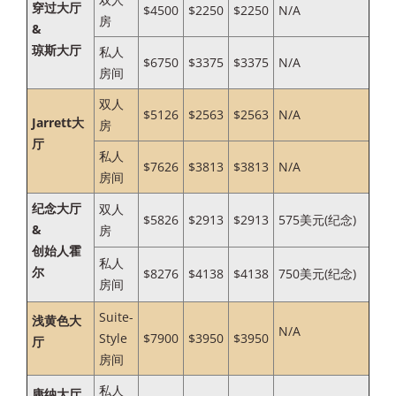
穿过大厅
$4500
$2250
$2250
N/A
房
&
琼斯大厅
私人
$6750
$3375
$3375
N/A
房间
双人
$5126
$2563
$2563
N/A
Jarrett大
房
厅
私人
$7626
$3813
$3813
N/A
房间
纪念大厅
双人
$5826
$2913
$2913
575美元(纪念)
&
房
创始人霍
私人
尔
$8276
$4138
$4138
750美元(纪念)
房间
Suite-
浅黄色大
N/A
Style
$7900
$3950
$3950
厅
房间
私人
康纳大厅