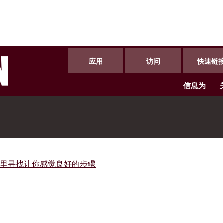
应用
访问
快速链
信息为
里寻找让你感觉良好的步骤