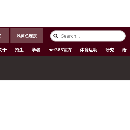
接
浅黄色连接
关于
招生
学者
bet365官方
体育运动
研究
给