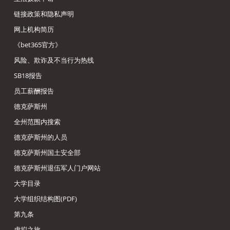
链接政策和隐私声明
网上机构简历
《bet365官方》
风险、欺诈及不当行为热线
SB18报告
员工薪酬报告
德克萨斯州
全州范围内搜索
德克萨斯州的人员
德克萨斯州国土安全部
德克萨斯州退伍军人门户网站
大学目录
大学组织结构图(PDF)
第九条
虚拟之旅