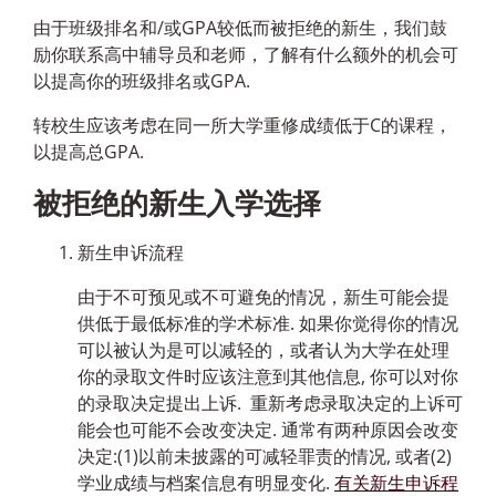
由于班级排名和/或GPA较低而被拒绝的新生，我们鼓
励你联系高中辅导员和老师，了解有什么额外的机会可
以提高你的班级排名或GPA.
转校生应该考虑在同一所大学重修成绩低于C的课程，
以提高总GPA.
被拒绝的新生入学选择
新生申诉流程
由于不可预见或不可避免的情况，新生可能会提
供低于最低标准的学术标准. 如果你觉得你的情况
可以被认为是可以减轻的，或者认为大学在处理
你的录取文件时应该注意到其他信息, 你可以对你
的录取决定提出上诉. 重新考虑录取决定的上诉可
能会也可能不会改变决定. 通常有两种原因会改变
决定:(1)以前未披露的可减轻罪责的情况, 或者(2)
学业成绩与档案信息有明显变化.
有关新生申诉程