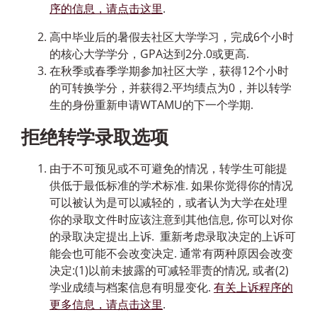
序的信息，请点击这里
.
高中毕业后的暑假去社区大学学习，完成6个小时
的核心大学学分，GPA达到2分.0或更高.
在秋季或春季学期参加社区大学，获得12个小时
的可转换学分，并获得2.平均绩点为0，并以转学
生的身份重新申请WTAMU的下一个学期.
拒绝转学录取选项
由于不可预见或不可避免的情况，转学生可能提
供低于最低标准的学术标准. 如果你觉得你的情况
可以被认为是可以减轻的，或者认为大学在处理
你的录取文件时应该注意到其他信息, 你可以对你
的录取决定提出上诉. 重新考虑录取决定的上诉可
能会也可能不会改变决定. 通常有两种原因会改变
决定:(1)以前未披露的可减轻罪责的情况, 或者(2)
学业成绩与档案信息有明显变化.
有关上诉程序的
更多信息，请点击这里
.