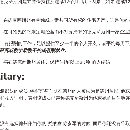
德克萨斯州建立并保持住所连续12个月. 以下因素，如果
连续1
.
在德克萨斯州有单独或夫妻共同所有权的住宅房产，这是你的
.
在可预见的将来定期经营而不打算清算的德克萨斯州一家企业
.
有报酬的工作，足以提供至少一半的个人开支，或平均每周至少
研究或教学助教不构成有酬就业.
.
与在德克萨斯州居住并保持住所(以上a-c项)的人结婚.
itary:
武装部队的成员
档案室
与军队在德州的人被认为是德州居民, 他
和收入证明，表明该成员已声称德克萨斯州为他或她的居住地连续
此.
你没有选择德州作为你的
档案室
你参军的时候, 而且你还没有采