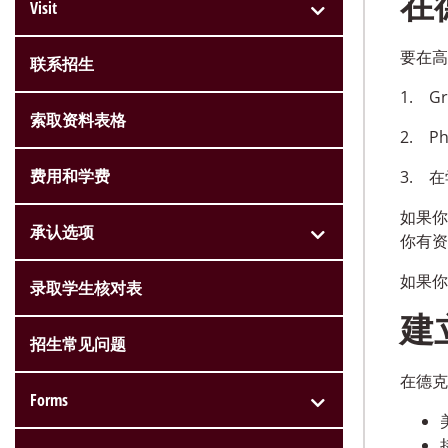
在
Visit
要在高
联系招生
1.
Gr
索取资料表格
2.
Ph
费用和学费
3.
在
如果你
承认选项
你有资
如果你
录取学生核对表
建
招生常见问题
在德克
Forms