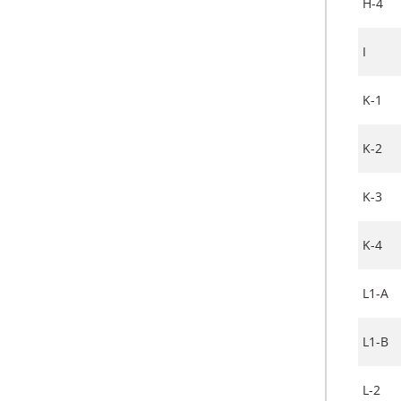
H-4
I
K-1
K-2
K-3
K-4
L1-A
L1-B
L-2