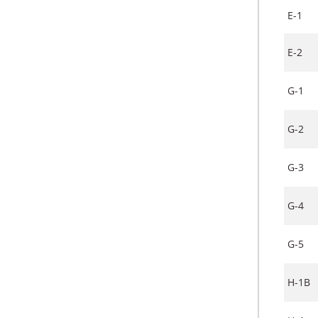
E-1
E-2
G-1
G-2
G-3
G-4
G-5
H-1B