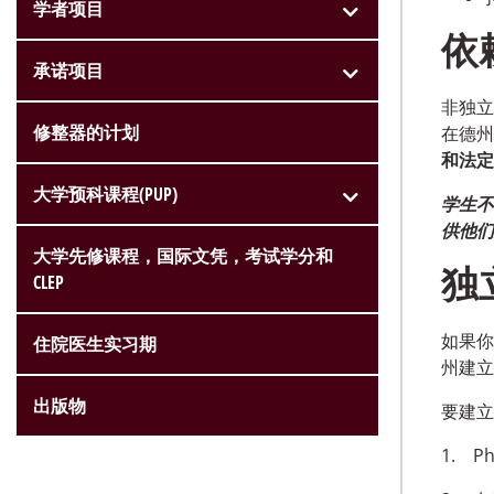
学者项目
依
承诺项目
非独立
修整器的计划
在德州
和法定
大学预科课程(PUP)
学生不
供他们
大学先修课程，国际文凭，考试学分和
独
CLEP
如果你
住院医生实习期
州建立
出版物
要建立
1.
Ph