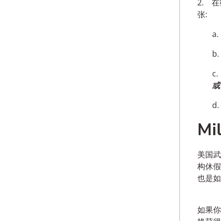
2.
在
张:
a
b
c
或
d
Mil
美国
构休假
也是如
如果