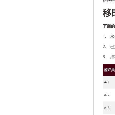
格获得
移
下面的
1.
永
2.
已
3.
持
签证类
A-1
A-2
A-3