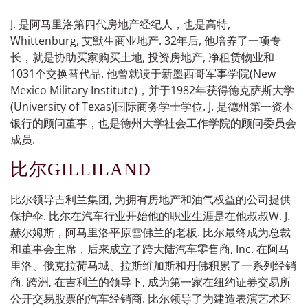
J. 是阿马里洛第四代房地产经纪人，也是高特,
Whittenburg, 艾默生商业地产. 32年后, 他培养了一项专
长，就是协助买家购买土地, 投资房地产, 净租赁物业和
1031个交换替代品. 他曾就读于新墨西哥军事学院(New
Mexico Military Institute)，并于1982年获得德克萨斯大学
(University of Texas)国际商务学士学位. J. 是德州第一资本
银行的顾问董事，也是德州大学社会工作学院的顾问委员会
成员.
比尔GILLILAND
比尔领导吉利兰集团, 为拥有房地产和油气权益的公司提供
保护伞. 比尔在汽车行业开始他的职业生涯是在他叔叔W. J.
赫尔姆斯，阿马里洛平原雪佛兰的老板. 比尔最终成为总裁
和董事会主席，后来成立了跨大陆汽车零售商, Inc. 在阿马
里洛、俄克拉荷马城、拉斯维加斯和丹佛积累了一系列经销
商. 跨洲, 在吉利兰的领导下, 成为第一家在纽约证券交易所
公开交易股票的汽车经销商. 比尔领导了为建造表演艺术环