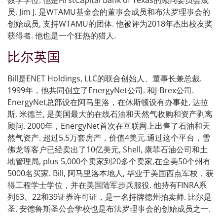
数学学位. 他是FirstCapital Bank of Texas的顾问委员会成
员. Jim J. 是WTAMU基金会的董事会成员和布法罗理事会的
创始成员, 支持WTAMU的团体. 他被评为2018年杰出校友奖
获得者. 他也是一个狂热的猎人.
比尔英国
Bill是ENET Holdings, LLC的联合创始人、董事长兼总裁.
1999年，他共同创立了EnergyNet公司. 和J-Brex公司.
EnergyNet总部设在阿马里洛，在休斯顿设有办事处, 达拉
斯, 米德兰, 是美国最大的在线石油和天然气收购和资产剥离
顾问. 2000年，EnergyNet首次在互联网上出售了石油和天
然气资产. 超过5.5万套房产，价值4美元.通过这个平台，雪
佛龙等客户已经卖出了10亿美元, Shell, 康菲石油公司和土
地管理局, plus 5,000个卖家到20多个卖家,在全美50个州有
5000名买家. Bill, 阿马里洛本地人, 毕业于美国西点军校，获
得工程学士学位，并在美国陆军步兵服役. 他持有FINRA系
列63、22和39证券许可证，是一名持牌德州拍卖师. 比尔是
圣. 安德鲁斯圣公会学校也是布法罗理事会的创始成员之一.