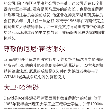
的公司. 除了在阿马里洛的公司办事处，该公司还在13个州
设有地区办事处. 霍奇是阿马里洛的前市长，也是德克萨斯
州刑事司法委员会的前成员. 他还曾在德克萨斯州药房委员
会任职六年，并担任一届总裁. 霍奇于1965年在西南俄克拉
荷马州立大学获得学位，并一直是支持阿马里洛市中心新多
功能活动场地建设的主要参与者，并确保将其称为家的职业
棒球队.
尊敬的厄尼·霍达谢尔
Ernie曾担任兰德尔县法官15年，并监督兰德尔县专员法院
的所有行动. 他的其他法庭职责包括遗嘱认证、监护法庭和
精神健康法庭. 厄尼的成绩是B.S. 并作为越战老兵参与了
WTAMU老兵战争纪念碑的奠基仪式.
大卫·哈德逊
David是Xcel能源公司新墨西哥和德克萨斯州的总裁. 他于
1983年获得德州理工大学工业工程学士学位，并于1990年