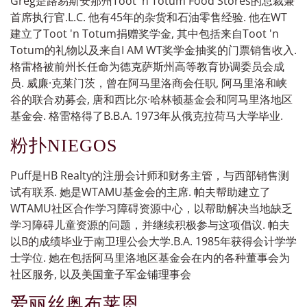
Greg是路易斯安那州Toot 'n Totum Food Stores的总裁兼
首席执行官.L.C. 他有45年的杂货和石油零售经验. 他在WT
建立了Toot 'n Totum捐赠奖学金, 其中包括来自Toot 'n
Totum的礼物以及来自I AM WT奖学金抽奖的门票销售收入.
格雷格被前州长任命为德克萨斯州高等教育协调委员会成
员. 威廉·克莱门茨，曾在阿马里洛商会任职, 阿马里洛和峡
谷的联合劝募会, 唐和西比尔·哈林顿基金会和阿马里洛地区
基金会. 格雷格得了B.B.A. 1973年从俄克拉荷马大学毕业.
粉扑NIEGOS
Puff是HB Realty的注册会计师和财务主管，与西部销售测
试有联系. 她是WTAMU基金会的主席. 帕夫帮助建立了
WTAMU社区合作学习障碍资源中心，以帮助解决当地缺乏
学习障碍儿童资源的问题，并继续积极参与这项倡议. 帕夫
以B的成绩毕业于南卫理公会大学.B.A. 1985年获得会计学学
士学位. 她在包括阿马里洛地区基金会在内的各种董事会为
社区服务, 以及美国童子军金铺理事会
爱丽丝奥布莱恩