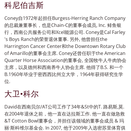
科尼伯吉斯
Coney自1972年起担任Burgess-Herring Ranch Company
的总裁兼董事长，也是Chain-C的董事会成员, Inc. 鲱鱼银
行，西南公共服务公司和Xcel能源公司. Coney是Cal Farley
's Boys Ranch的荣誉退休董事. 另外, 他曾担任the
Harrington Cancer Center和the Downtown Rotary Club
of Amarillo的董事会主席. Coney还曾任职于the American
Quarter Horse Association的董事会, 全国牧牛人牛肉协会
主席，以及德州和西南养牛人协会主席. 他得了B.S. 和一个
B.1960年毕业于密西西比州立大学，1964年获得研究生学
位.
大卫•科尔
David在西南贝尔/AT公司工作了34年&St中的T. 路易斯,莫.
在2004年退休之前，他一直在达拉斯工作. 他一直在做急救
&T Cotton Bowl董事会，并担任该领域的董事会成员 & 玛
丽·斯科维尔基金会. In 2007, 他于2009年入选密苏里体育俱