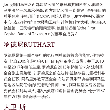
Jerry是阿马里洛西部建筑公司的总裁和共同所有人.他是阿
马里洛的一名总承包商. 西方建筑公司一直是WT许多项目的
总承包商, 包括百年纪念堂, 创始人霍尔, JBK学生中心, 课堂
中心, 农业科学综合大楼和工程与计算机科学大楼. 他担任米
德兰第一国民银行的顾问董事. 他目前还担任the First
Capital Bank of Texas, n.n的董事会成员.A.
罗德尼RUTHART
罗德尼是第一联合银行的执行副总裁兼首席信贷官. 作为校
友, 他自2009年起担任Cal Farley的董事会成员，并于2013
年至2017年担任主席. 罗德尼自2013年起担任卡尔·法利基
金会副主席兼秘书. 罗德尼之前在波特-兰德尔县儿童福利委
员会任职, 阿马里洛教育基金会,布法罗俱乐部协会和阿马里
洛地区法院任命的特别辩护律师, Inc., 阿马里洛医院区管理
委员会和阿马里洛消防员救济和退休基金委员会. 他于1987
年在WT获得金融学士学位.
大卫·斯