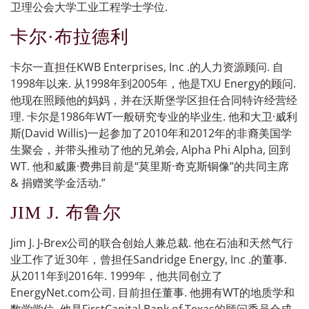
卫理公会大学工业工程学士学位.
卡尔·布拉德利
卡尔一直担任KWB Enterprises, Inc .的人力资源顾问. 自
1998年以来. 从1998年到2005年，他是TXU Energy的顾问.
他现在照顾他的妈妈，并在沃斯堡学区担任合同特许经营经
理. 卡尔是1986年WT一般研究专业的毕业生. 他和大卫·威利
斯(David Willis)一起参加了2010年和2012年的非裔美国学
生聚会，并带头推动了他的兄弟会, Alpha Phi Alpha, 回到
WT. 他和威廉·费弗目前是“莫里斯·奇克斯铜像”的共同主席
& 捐赠奖学金活动.”
JIM J. 布鲁尔
Jim J. J-Brex公司的联合创始人兼总裁. 他在石油和天然气行
业工作了近30年，曾担任Sandridge Energy, Inc .的董事.
从2011年到2016年. 1999年，他共同创立了
EnergyNet.com公司. 目前担任董事. 他拥有WT的地质学和