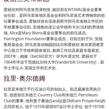
爱丽丝对阿马里洛充满热情. 她目前在WTAMU基金会董事
会任职，是阿马里洛地区基金会和阿马里洛艺术博物馆的前
任董事会成员. 爱丽丝曾在圣路易斯市阿马里洛独立学区的
学校董事会任职. 安德鲁的圣公会学校和卡尔·法利的男孩牧
场. Alice是Mary Bivins基金会董事会的前任成员,
Harrington Foundation董事会成员，目前任职于St. 安德
鲁斯基金会. 阿马里洛动物园的比尔和爱丽丝·奥布莱恩教育
中心致力于学校和团体项目, 教师工作坊及家庭专题展览.
2007年，她被《bet365官方》评为年度女性. 爱丽丝于
1964年毕业于范德比尔特大学(Vanderbilt University)，获
学士学位.A. 英国文学和艺术史.
拉里·奥尔德姆
拉里是米德兰平行石油公司的创始人、前总裁兼首席执行
官. 他曾担任米德兰 Country Club和米德兰 Petroleum
Club的董事. 他和妻子桑迪(Sandy)是Oldham Properties的
共同所有人. 他于1975年获得WT会计学士学位. 他于1975年