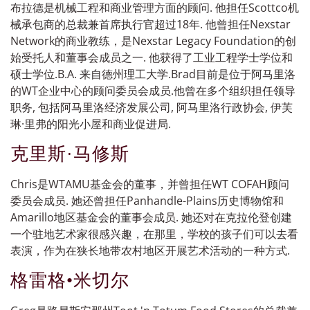
布拉德是机械工程和商业管理方面的顾问. 他担任Scottco机
械承包商的总裁兼首席执行官超过18年. 他曾担任Nexstar
Network的商业教练，是Nexstar Legacy Foundation的创
始受托人和董事会成员之一. 他获得了工业工程学士学位和
硕士学位.B.A. 来自德州理工大学.Brad目前是位于阿马里洛
的WT企业中心的顾问委员会成员.他曾在多个组织担任领导
职务, 包括阿马里洛经济发展公司, 阿马里洛行政协会, 伊芙
琳·里弗的阳光小屋和商业促进局.
克里斯·马修斯
Chris是WTAMU基金会的董事，并曾担任WT COFAH顾问
委员会成员. 她还曾担任Panhandle-Plains历史博物馆和
Amarillo地区基金会的董事会成员. 她还对在克拉伦登创建
一个驻地艺术家很感兴趣，在那里，学校的孩子们可以去看
表演，作为在狭长地带农村地区开展艺术活动的一种方式.
格雷格•米切尔